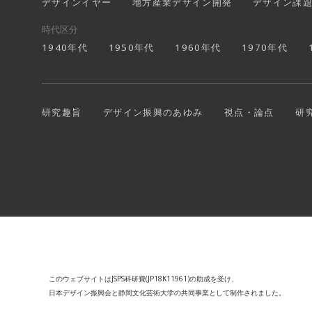
デザインイヤー
地方産業デザイン開発
デザイン課
時代区分
1940年代
1950年代
1960年代
1970年代
研究趣旨
デザイン振興のあゆみ
視点・論点
研
このウェブサイトはJSPS科研費(JP18K11961)の助成を受け、
日本デザイン振興会と静岡文化芸術大学の共同事業として制作されました。