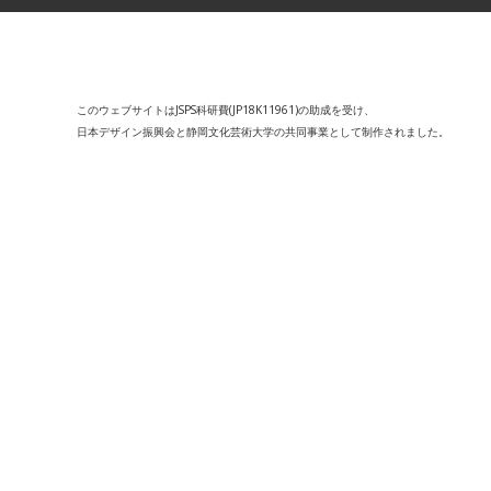
このウェブサイトはJSPS科研費(JP18K11961)の助成を受け、
日本デザイン振興会と静岡文化芸術大学の共同事業として制作されました。