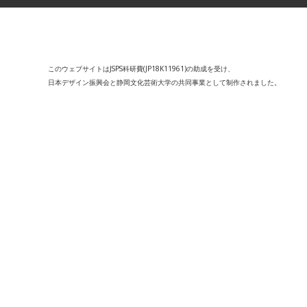
このウェブサイトはJSPS科研費(JP18K11961)の助成を受け、
日本デザイン振興会と静岡文化芸術大学の共同事業として制作されました。