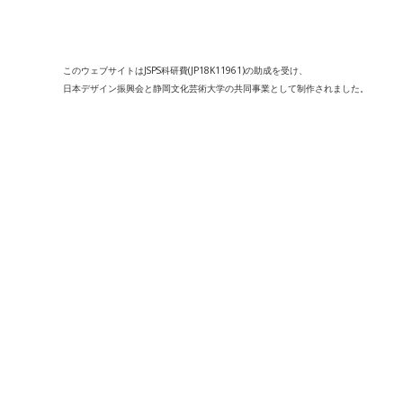
このウェブサイトはJSPS科研費(JP18K11961)の助成を受け、
日本デザイン振興会と静岡文化芸術大学の共同事業として制作されました。