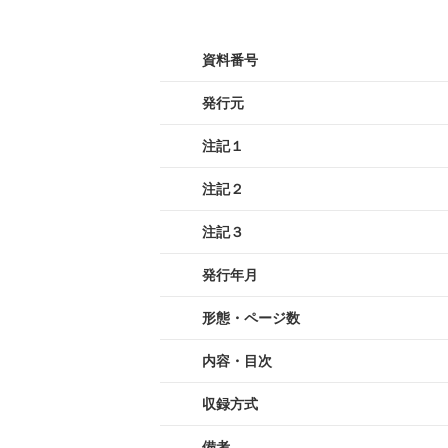
資料番号
発行元
注記１
注記２
注記３
発行年月
形態・ページ数
内容・目次
収録方式
備考