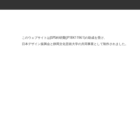
このウェブサイトはJSPS科研費(JP18K11961)の助成を受け、
日本デザイン振興会と静岡文化芸術大学の共同事業として制作されました。