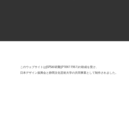
このウェブサイトはJSPS科研費(JP18K11961)の助成を受け、
日本デザイン振興会と静岡文化芸術大学の共同事業として制作されました。