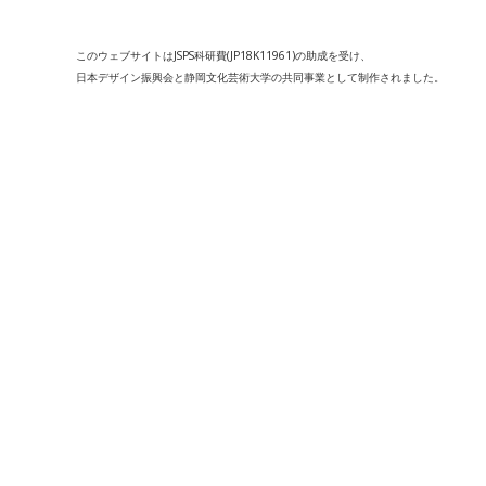
このウェブサイトはJSPS科研費(JP18K11961)の助成を受け、
日本デザイン振興会と静岡文化芸術大学の共同事業として制作されました。