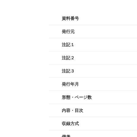
資料番号
発行元
注記１
注記２
注記３
発行年月
形態・ページ数
内容・目次
収録方式
備考