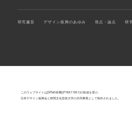
研究趣旨
デザイン振興のあゆみ
視点・論点
研
このウェブサイトはJSPS科研費(JP18K11961)の助成を受け、
日本デザイン振興会と静岡文化芸術大学の共同事業として制作されました。